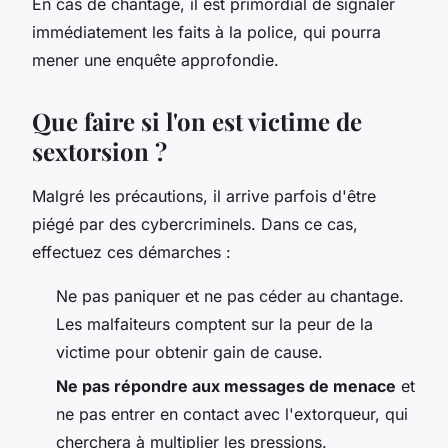
En cas de chantage, il est primordial de signaler
immédiatement les faits à la police, qui pourra
mener une enquête approfondie.
Que faire si l'on est victime de
sextorsion ?
Malgré les précautions, il arrive parfois d'être
piégé par des cybercriminels. Dans ce cas,
effectuez ces démarches :
Ne pas paniquer et ne pas céder au chantage.
Les malfaiteurs comptent sur la peur de la
victime pour obtenir gain de cause.
Ne pas répondre aux messages de menace
et
ne pas entrer en contact avec l'extorqueur, qui
cherchera à multiplier les pressions.