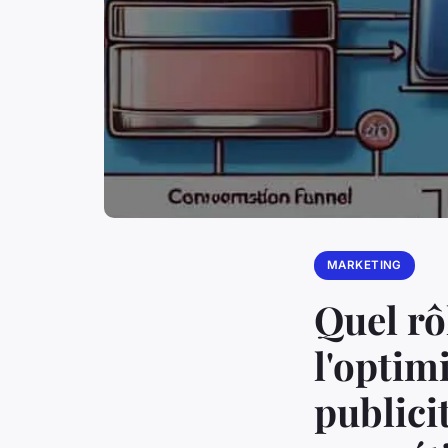
MARKETING
Quel rô
l'optim
publici