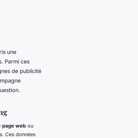
ris une
s. Parmi ces
gnes de publicité
campagne
uestion.
ing
e
page web
ou
urs. Ces données