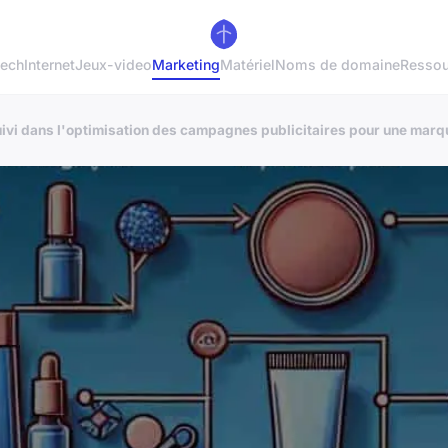
tech
Internet
Jeux-video
Marketing
Matériel
Noms de domaine
Ressou
 suivi dans l'optimisation des campagnes publicitaires pour une mar