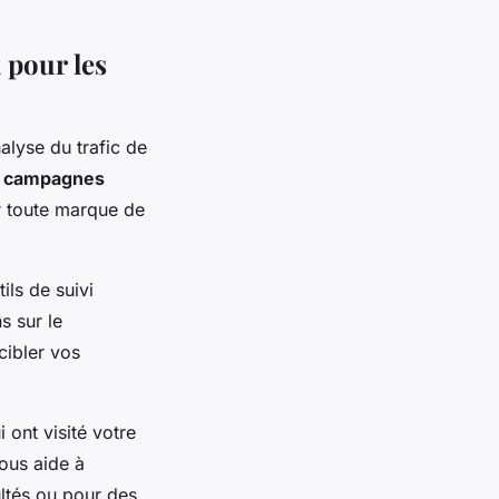
x pour les
nalyse du trafic de
s
campagnes
r toute marque de
ils de suivi
s sur le
cibler vos
 ont visité votre
vous aide à
ultés ou pour des