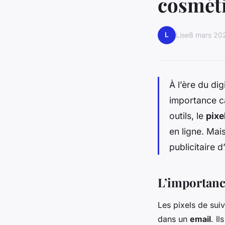
cosmét
L
Lise
8 mars 20
À l’ère du dig
importance ca
outils, le
pixe
en ligne. Mai
publicitaire
L’importanc
Les pixels de sui
dans un
email
. I