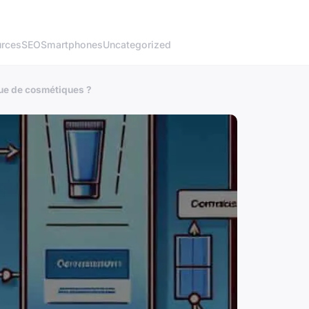
rces
SEO
Smartphones
Uncategorized
que de cosmétiques ?