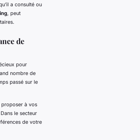
u’il a consulté ou
ing
, peut
aires.
sance de
récieux pour
 grand nombre de
emps passé sur le
 proposer à vos
. Dans le secteur
éférences de votre