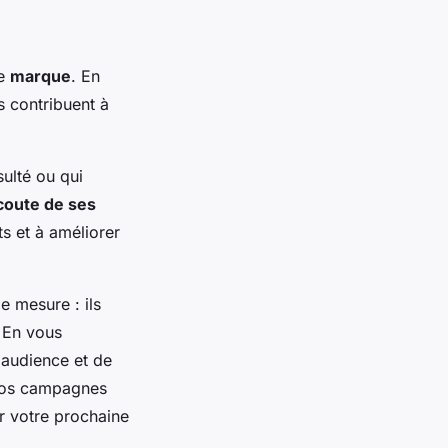
re
marque
. En
s contribuent à
sulté ou qui
écoute de ses
ts et à améliorer
e mesure : ils
 En vous
 audience et de
 vos campagnes
ur votre prochaine