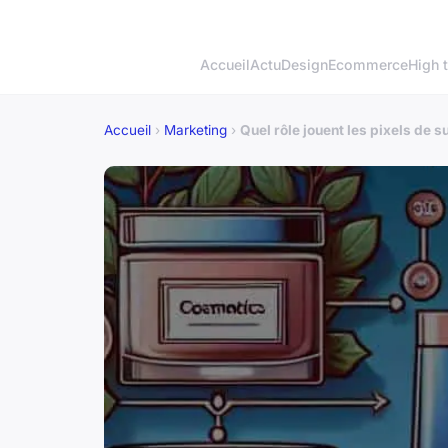
Accueil
Actu
Design
Ecommerce
High 
Accueil
›
Marketing
›
Quel rôle jouent les pixels de