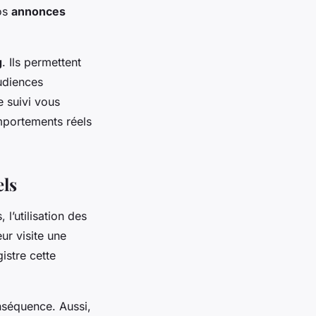
vos
annonces
g
. Ils permettent
audiences
e suivi vous
portements réels
els
’utilisation des
ur visite une
istre cette
onséquence. Aussi,