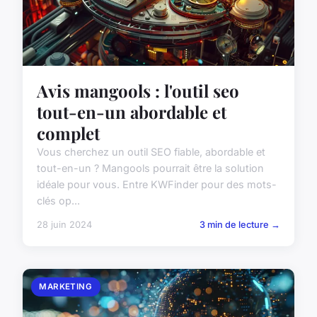
Avis mangools : l'outil seo
tout-en-un abordable et
complet
Vous cherchez un outil SEO fiable, abordable et
tout-en-un ? Mangools pourrait être la solution
idéale pour vous. Entre KWFinder pour des mots-
clés op...
28 juin 2024
3 min de lecture →
MARKETING