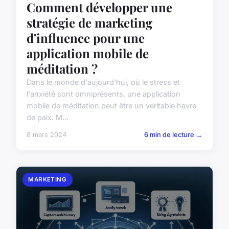
Comment développer une
stratégie de marketing
d'influence pour une
application mobile de
méditation ?
Dans le monde d'aujourd'hui, où le stress et
l'anxiété sont omniprésents, une application
mobile de méditation peut être un véritable havre
de paix. M...
8 mars 2024
6 min de lecture →
MARKETING